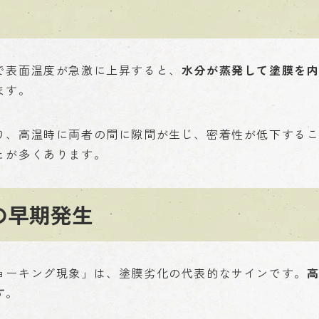
で表面温度が急激に上昇すると、
水分が蒸発して塗膜を
ます。
り、高温時に両者の間に隙間が生じ、密着性が低下する
とが多くあります。
の早期発生
ョーキング現象」は、塗膜劣化の代表的なサインです。
す
。