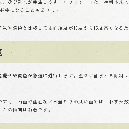
、ひび割れが発生しやすくなります。また、塗料本来の耐
が必要になることもあります。
色や淡色と比較して表面温度が10度から15度高くなる
速
色褪せや変色が急速に進行
します。塗料に含まれる顔料
やすく、南面や西面など日当たりの良い面では、わずか
、この傾向は顕著です。