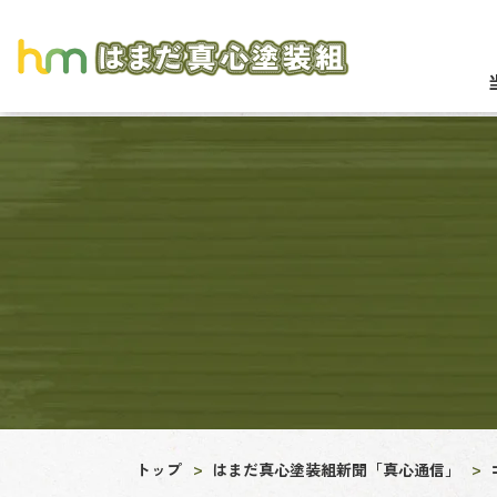
トップ
はまだ真心塗装組新聞「真心通信」