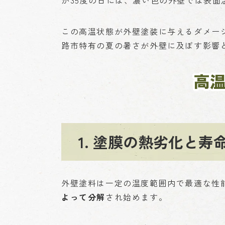
が35度の日には、濃い色の外壁では表面
この高温状態が外壁塗装に与えるダメー
路市特有の夏の暑さが外壁に及ぼす影響
高
1. 塗膜の熱劣化と寿
外壁塗料は一定の温度範囲内で最適な性
よって分解
され始めます。